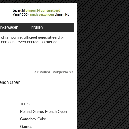
inkelwagen
Inruilen
 is nog niet officieel geregistreerd bij
m dan eerst even contact op met de
<<
vorige
volgende
>>
rench Open
10032
Roland Garros French Open
Gameboy Color
Games