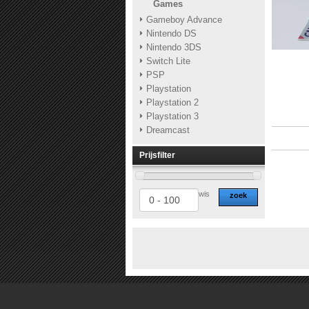
Games
Gameboy Advance
Nintendo DS
Nintendo 3DS
Switch Lite
PSP
Playstation
Playstation 2
Playstation 3
Dreamcast
Prijsfilter
wis
zoek