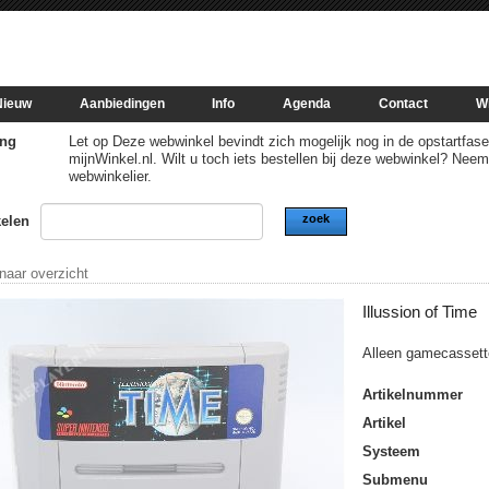
Nieuw
Aanbiedingen
Info
Agenda
Contact
W
ng
Let op Deze webwinkel bevindt zich mogelijk nog in de opstartfase of
mijnWinkel.nl. Wilt u toch iets bestellen bij deze webwinkel? Nee
webwinkelier.
zoek
kelen
 naar overzicht
Illussion of Time
Alleen gamecassett
Artikelnummer
Artikel
Systeem
Submenu