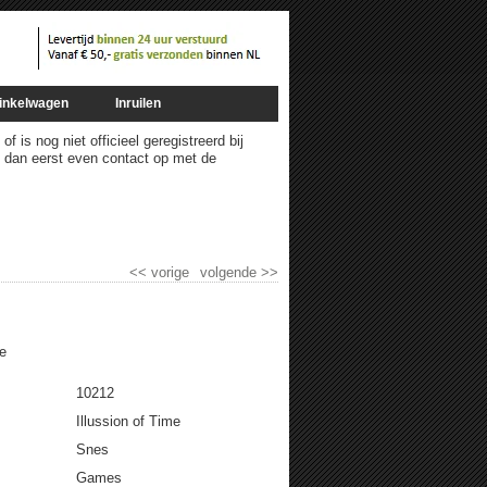
inkelwagen
Inruilen
 is nog niet officieel geregistreerd bij
m dan eerst even contact op met de
<<
vorige
volgende
>>
e
10212
Illussion of Time
Snes
Games