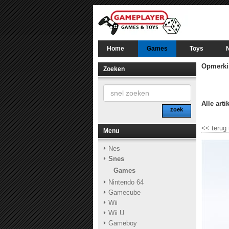
Home
Games
Toys
Opmerki
Zoeken
Alle arti
zoek
<<
terug
Menu
Nes
Snes
Games
Nintendo 64
Gamecube
Wii
Wii U
Gameboy