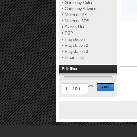
Gameboy Color
Gameboy Advance
Nintendo DS
Nintendo 3DS
Switch Lite
PSP
Playstation
Playstation 2
Playstation 3
Dreamcast
Prijsfilter
wis
zoek