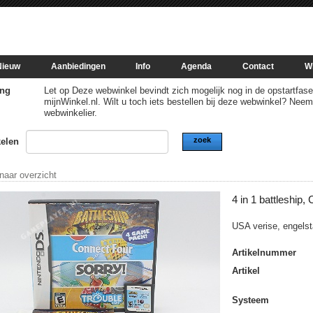
Nieuw
Aanbiedingen
Info
Agenda
Contact
W
ng
Let op Deze webwinkel bevindt zich mogelijk nog in de opstartfase of
mijnWinkel.nl. Wilt u toch iets bestellen bij deze webwinkel? Nee
webwinkelier.
zoek
kelen
 naar overzicht
4 in 1 battleship,
USA verise, engelst
Artikelnummer
Artikel
Systeem