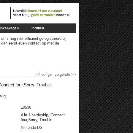
inkelwagen
Inruilen
 is nog niet officieel geregistreerd bij
m dan eerst even contact op met de
<<
vorige
volgende
>>
 Connect four,Sorry, Trouble
alig
10530
4 in 1 battleship, Connect
four,Sorry, Trouble
Nintendo DS