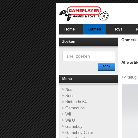
Home
Games
Toys
Opmerki
Zoeken
Alle arti
zoek
<<
terug
Menu
Nes
Snes
Nintendo 64
Gamecube
Wii
Wii U
Gameboy
Gameboy Color