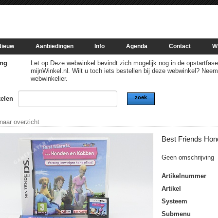
Nieuw
Aanbiedingen
Info
Agenda
Contact
W
ng
Let op Deze webwinkel bevindt zich mogelijk nog in de opstartfase of
mijnWinkel.nl. Wilt u toch iets bestellen bij deze webwinkel? Nee
webwinkelier.
zoek
kelen
 naar overzicht
Best Friends Hon
Geen omschrijving
Artikelnummer
Artikel
Systeem
Submenu