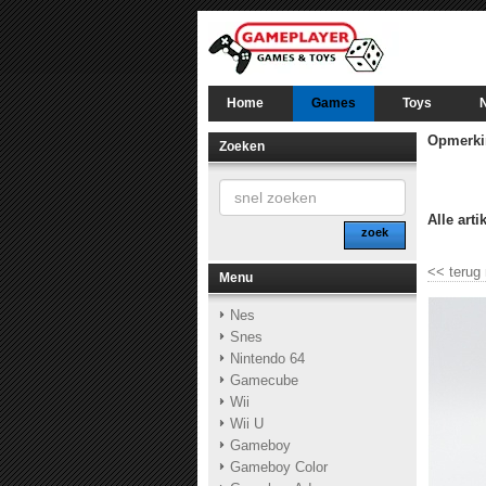
Home
Games
Toys
Opmerki
Zoeken
Alle arti
zoek
<<
terug
Menu
Nes
Snes
Nintendo 64
Gamecube
Wii
Wii U
Gameboy
Gameboy Color