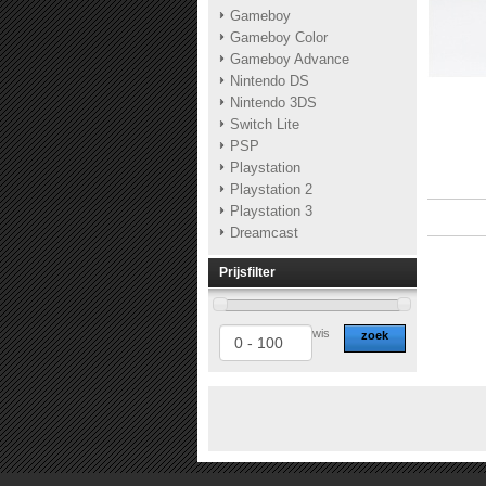
Gameboy
Gameboy Color
Gameboy Advance
Nintendo DS
Nintendo 3DS
Switch Lite
PSP
Playstation
Playstation 2
Playstation 3
Dreamcast
Prijsfilter
wis
zoek