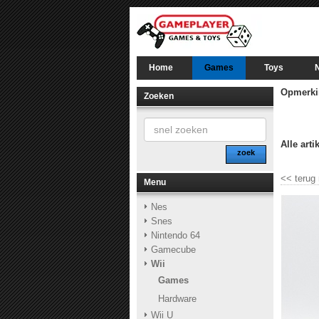
Home
Games
Toys
Opmerki
Zoeken
Alle arti
zoek
<<
terug
Menu
Nes
Snes
Nintendo 64
Gamecube
Wii
Games
Hardware
Wii U