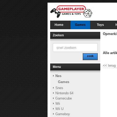
Home
Games
Toys
Opmerki
Zoeken
Alle arti
zoek
<<
terug
Menu
Nes
Games
Snes
Nintendo 64
Gamecube
Wii
Wii U
Gameboy