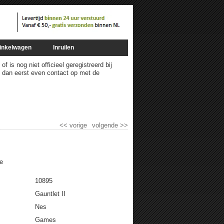
inkelwagen
Inruilen
 is nog niet officieel geregistreerd bij
m dan eerst even contact op met de
<<
vorige
volgende
>>
e
10895
Gauntlet II
Nes
Games