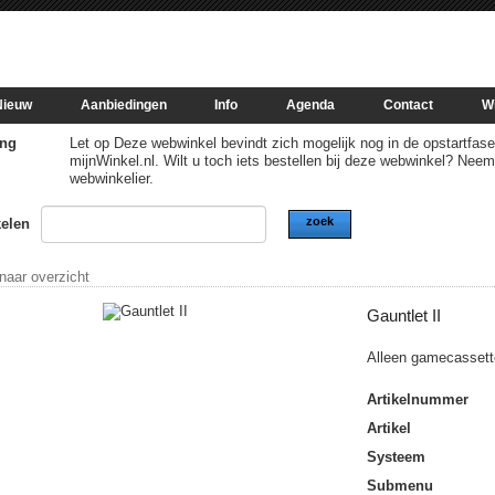
Nieuw
Aanbiedingen
Info
Agenda
Contact
W
ng
Let op Deze webwinkel bevindt zich mogelijk nog in de opstartfase of
mijnWinkel.nl. Wilt u toch iets bestellen bij deze webwinkel? Nee
webwinkelier.
zoek
kelen
 naar overzicht
Gauntlet II
Alleen gamecassett
Artikelnummer
Artikel
Systeem
Submenu