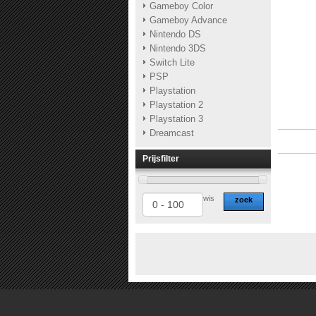
Gameboy Color
Gameboy Advance
Nintendo DS
Nintendo 3DS
Switch Lite
PSP
Playstation
Playstation 2
Playstation 3
Dreamcast
Prijsfilter
wis
zoek