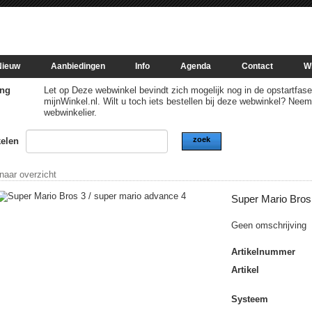
Nieuw
Aanbiedingen
Info
Agenda
Contact
W
ng
Let op Deze webwinkel bevindt zich mogelijk nog in de opstartfase of
mijnWinkel.nl. Wilt u toch iets bestellen bij deze webwinkel? Nee
webwinkelier.
zoek
kelen
 naar overzicht
Super Mario Bros
Geen omschrijving
Artikelnummer
Artikel
Systeem