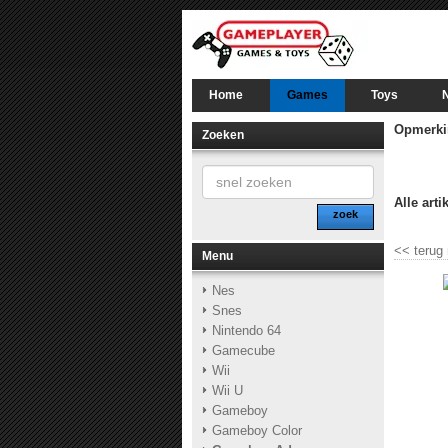
Home
Games
Toys
Opmerki
Zoeken
Alle arti
zoek
<<
terug
Menu
Nes
Snes
Nintendo 64
Gamecube
Wii
Wii U
Gameboy
Gameboy Color