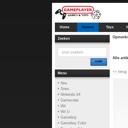
Home
Games
Toys
Opmerki
Zoeken
Alle arti
zoek
<<
terug
Menu
Nes
Snes
Nintendo 64
Gamecube
Wii
Wii U
Gameboy
Gameboy Color