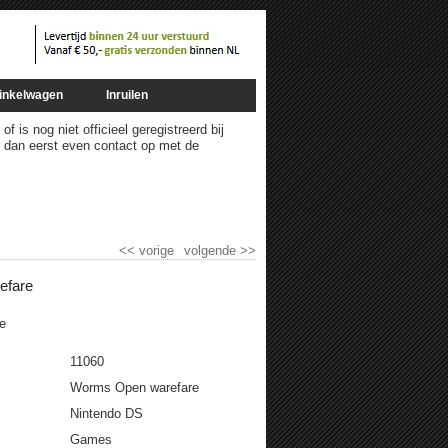
inkelwagen
Inruilen
 is nog niet officieel geregistreerd bij
m dan eerst even contact op met de
<<
vorige
volgende
>>
efare
e
11060
Worms Open warefare
Nintendo DS
Games