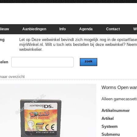
Nieuw
Aanbiedingen
Info
Agenda
Contact
W
ng
Let op Deze webwinkel bevindt zich mogelijk nog in de opstartfase of
mijnWinkel.nl. Wilt u toch iets bestellen bij deze webwinkel? Nee
webwinkelier.
zoek
kelen
 naar overzicht
Worms Open war
Alleen gamecassett
Artikelnummer
Artikel
Systeem
Submenu