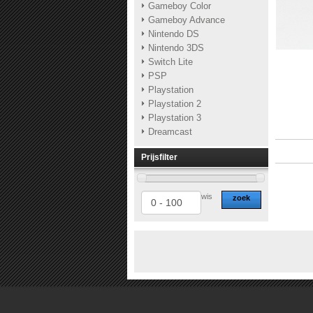
Gameboy Color
Gameboy Advance
Nintendo DS
Nintendo 3DS
Switch Lite
PSP
Playstation
Playstation 2
Playstation 3
Dreamcast
Prijsfilter
wis
zoek