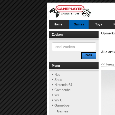
Home
Games
Toys
Opmerki
Zoeken
Alle arti
zoek
<<
terug
Menu
Nes
Snes
Nintendo 64
Gamecube
Wii
Wii U
Gameboy
Games