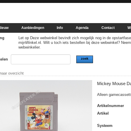
Nieuw
Aanbiedingen
Info
Agenda
Contact
W
ng
Let op Deze webwinkel bevindt zich mogelijk nog in de opstartfase of
mijnWinkel.nl. Wilt u toch iets bestellen bij deze webwinkel? Nee
webwinkelier.
zoek
kelen
 naar overzicht
Mickey Mouse D
Alleen gamecassett
Artikelnummer
Artikel
Systeem