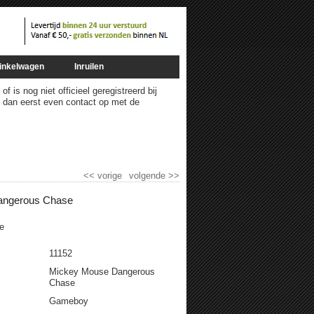
inkelwagen
Inruilen
 is nog niet officieel geregistreerd bij
m dan eerst even contact op met de
<<
vorige
volgende
>>
angerous Chase
e
11152
Mickey Mouse Dangerous
Chase
Gameboy