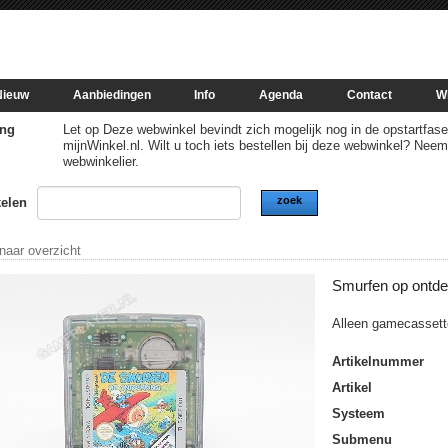
Nieuw
Aanbiedingen
Info
Agenda
Contact
W
ng
Let op Deze webwinkel bevindt zich mogelijk nog in de opstartfase of
mijnWinkel.nl. Wilt u toch iets bestellen bij deze webwinkel? Nee
webwinkelier.
zoek
kelen
 naar overzicht
Smurfen op ontde
Alleen gamecassett
Artikelnummer
Artikel
Systeem
Submenu