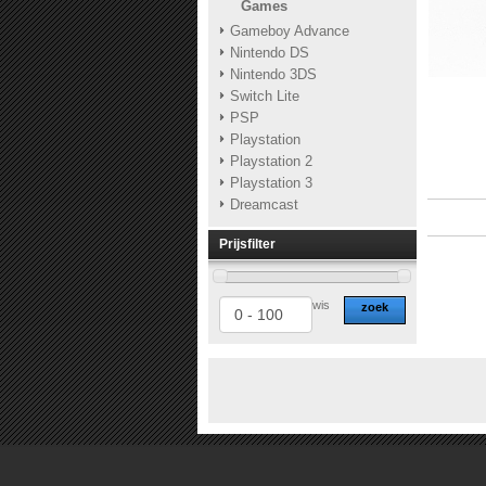
Games
Gameboy Advance
Nintendo DS
Nintendo 3DS
Switch Lite
PSP
Playstation
Playstation 2
Playstation 3
Dreamcast
Prijsfilter
wis
zoek