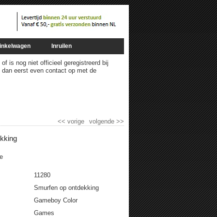
inkelwagen
Inruilen
 is nog niet officieel geregistreerd bij
m dan eerst even contact op met de
<<
vorige
volgende
>>
kking
e
11280
Smurfen op ontdekking
Gameboy Color
Games