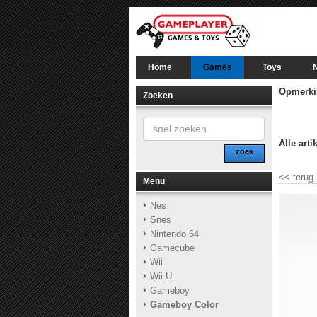
Home
Games
Toys
Opmerki
Zoeken
Alle arti
zoek
<<
terug
Menu
Nes
Snes
Nintendo 64
Gamecube
Wii
Wii U
Gameboy
Gameboy Color