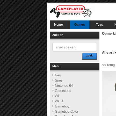
Home
Games
Toys
Opmerki
Zoeken
Alle arti
zoek
<<
terug
Menu
Nes
Snes
Nintendo 64
Gamecube
Wii
Wii U
Gameboy
Gameboy Color