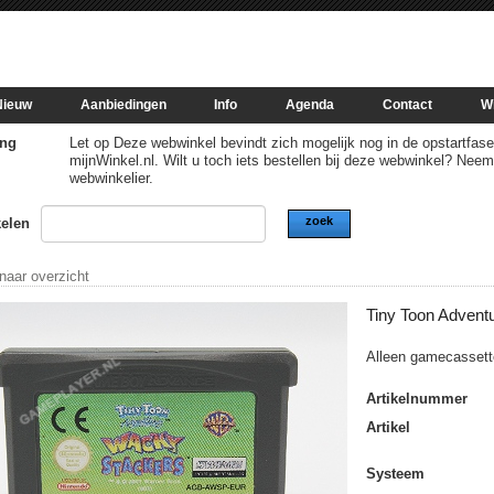
Nieuw
Aanbiedingen
Info
Agenda
Contact
W
ng
Let op Deze webwinkel bevindt zich mogelijk nog in de opstartfase of
mijnWinkel.nl. Wilt u toch iets bestellen bij deze webwinkel? Nee
webwinkelier.
zoek
kelen
 naar overzicht
Tiny Toon Advent
Alleen gamecassett
Artikelnummer
Artikel
Systeem