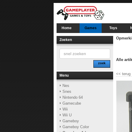
Home
Games
Toys
Opmerki
Zoeken
Alle arti
zoek
<<
terug
Menu
Nes
Snes
Nintendo 64
Gamecube
Wii
Wii U
Gameboy
Gameboy Color