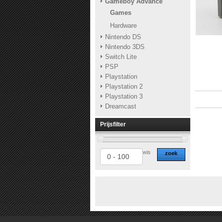
Gameboy Advance
Games
Hardware
Nintendo DS
Nintendo 3DS
Switch Lite
PSP
Playstation
Playstation 2
Playstation 3
Dreamcast
Prijsfilter
wis
zoek