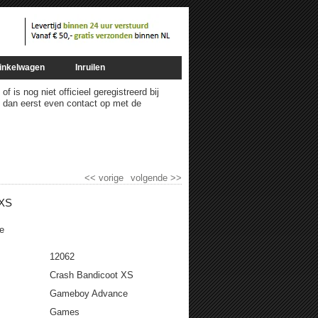
inkelwagen
Inruilen
 is nog niet officieel geregistreerd bij
m dan eerst even contact op met de
<<
vorige
volgende
>>
 XS
e
12062
Crash Bandicoot XS
Gameboy Advance
Games