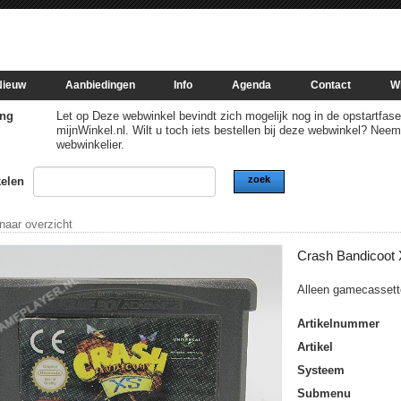
Nieuw
Aanbiedingen
Info
Agenda
Contact
W
ng
Let op Deze webwinkel bevindt zich mogelijk nog in de opstartfase of
mijnWinkel.nl. Wilt u toch iets bestellen bij deze webwinkel? Nee
webwinkelier.
zoek
kelen
 naar overzicht
Crash Bandicoot
Alleen gamecassett
Artikelnummer
Artikel
Systeem
Submenu