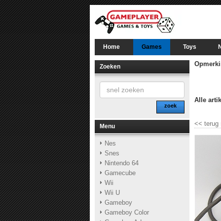
Home
Games
Toys
Opmerki
Zoeken
Alle arti
zoek
<<
terug
Menu
Nes
Snes
Nintendo 64
Gamecube
Wii
Wii U
Gameboy
Gameboy Color