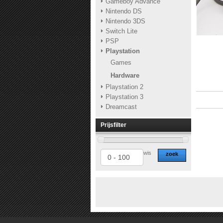
Gameboy Advance
Nintendo DS
Nintendo 3DS
Switch Lite
PSP
Playstation
Games
Hardware
Playstation 2
Playstation 3
Dreamcast
Prijsfilter
wis
zoek