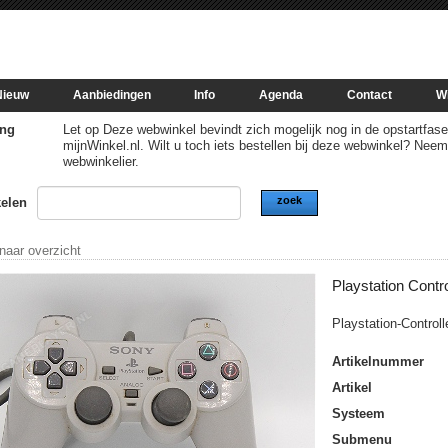
Nieuw
Aanbiedingen
Info
Agenda
Contact
W
ng
Let op Deze webwinkel bevindt zich mogelijk nog in de opstartfase of
mijnWinkel.nl. Wilt u toch iets bestellen bij deze webwinkel? Nee
webwinkelier.
zoek
kelen
 naar overzicht
Playstation Contro
Playstation-Controll
Artikelnummer
Artikel
Systeem
Submenu