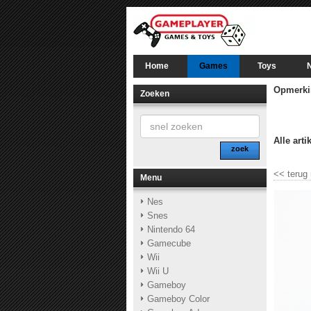
Home
Games
Toys
Opmerki
Zoeken
Alle arti
zoek
<<
terug
Menu
Nes
Snes
Nintendo 64
Gamecube
Wii
Wii U
Gameboy
Gameboy Color