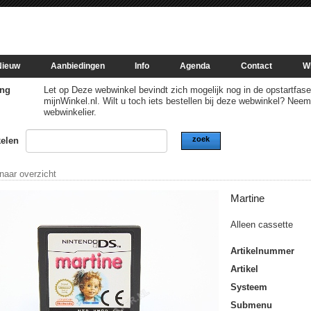
Nieuw
Aanbiedingen
Info
Agenda
Contact
W
ng
Let op Deze webwinkel bevindt zich mogelijk nog in de opstartfase of
mijnWinkel.nl. Wilt u toch iets bestellen bij deze webwinkel? Nee
webwinkelier.
zoek
kelen
 naar overzicht
Martine
Alleen cassette
Artikelnummer
Artikel
Systeem
Submenu