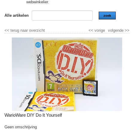
webwinkelier.
Alle artikelen
zoek
<<
terug naar overzicht
<<
vorige
volgende
>>
WarioWare DIY Do It Yourself
Geen omschrijving