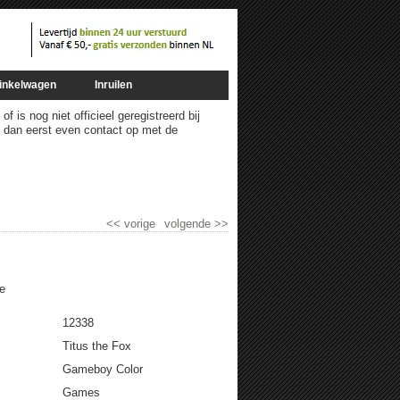
inkelwagen
Inruilen
 is nog niet officieel geregistreerd bij
m dan eerst even contact op met de
<<
vorige
volgende
>>
e
12338
Titus the Fox
Gameboy Color
Games