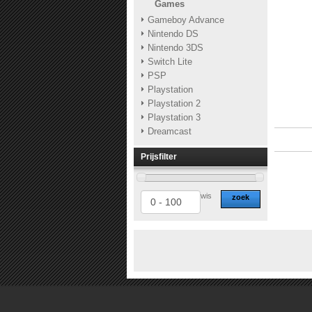
Games
Gameboy Advance
Nintendo DS
Nintendo 3DS
Switch Lite
PSP
Playstation
Playstation 2
Playstation 3
Dreamcast
Prijsfilter
wis
zoek