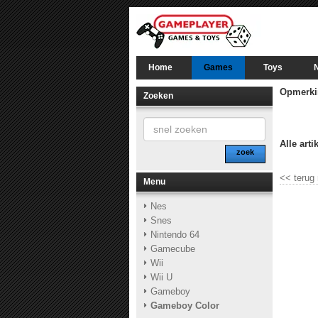
Home
Games
Toys
Opmerki
Zoeken
Alle arti
zoek
<<
terug
Menu
Nes
Snes
Nintendo 64
Gamecube
Wii
Wii U
Gameboy
Gameboy Color