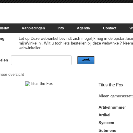
Nieuw
Aanbiedingen
Info
Agenda
Contact
W
ng
Let op Deze webwinkel bevindt zich mogelijk nog in de opstartfase of
mijnWinkel.nl. Wilt u toch iets bestellen bij deze webwinkel? Nee
webwinkelier.
zoek
kelen
 naar overzicht
Titus the Fox
Alleen gamecassett
Artikelnummer
Artikel
Systeem
Submenu