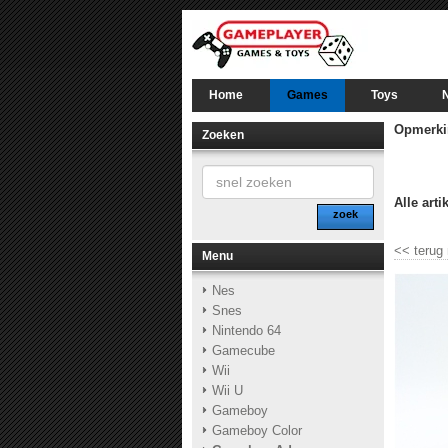
Home
Games
Toys
Opmerki
Zoeken
Alle arti
zoek
<<
terug
Menu
Nes
Snes
Nintendo 64
Gamecube
Wii
Wii U
Gameboy
Gameboy Color