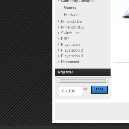
Gameboy Advance
Games
Hardware
Nintendo DS
Nintendo 3DS
Switch Lite
PSP
Playstation
Playstation 2
Playstation 3
Dreamcast
Prijsfilter
wis
zoek