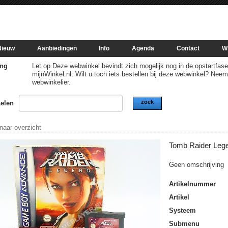
Nieuw
Aanbiedingen
Info
Agenda
Contact
W
ng
Let op Deze webwinkel bevindt zich mogelijk nog in de opstartfase of
mijnWinkel.nl. Wilt u toch iets bestellen bij deze webwinkel? Nee
webwinkelier.
zoek
kelen
 naar overzicht
Tomb Raider Leg
Geen omschrijving
Artikelnummer
Artikel
Systeem
Submenu