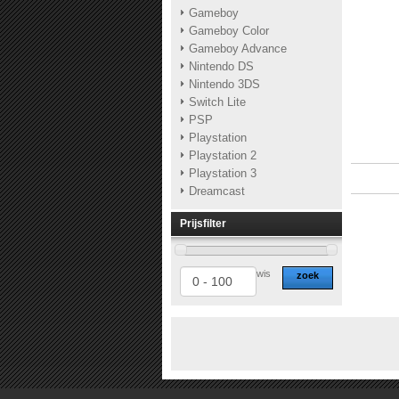
Gameboy
Gameboy Color
Gameboy Advance
Nintendo DS
Nintendo 3DS
Switch Lite
PSP
Playstation
Playstation 2
Playstation 3
Dreamcast
Prijsfilter
wis
zoek