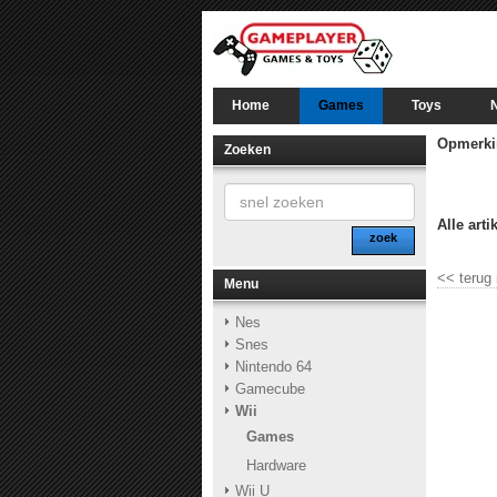
Home
Games
Toys
Opmerki
Zoeken
Alle arti
zoek
<<
terug
Menu
Nes
Snes
Nintendo 64
Gamecube
Wii
Games
Hardware
Wii U