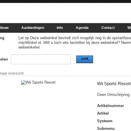
Nieuw
Aanbiedingen
Info
Agenda
Contact
W
ng
Let op Deze webwinkel bevindt zich mogelijk nog in de opstartfase of
mijnWinkel.nl. Wilt u toch iets bestellen bij deze webwinkel? Nee
webwinkelier.
zoek
kelen
 naar overzicht
Wii Sports Resort
Geen Omschrijving
Artikelnummer
Artikel
Systeem
Submenu